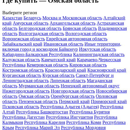
Где купить — Омская область
Выберите регион
Казахстан
Беларусь
Москва и Московская область
Алтайский
край
Амурская область
Архангельская область
Астраханская
область
Белгородская область
Брянская область
Владимирская
область
Волгоградская область
Вологодская область
Воронежская область
Еврейская автономная область
Забайкальский край
Ивановская область
Иные территории,
включая город и космодром Байконур
Иркутская область
Кабардино-Балкарская Республика
Калининградская область
Калужская область
Камчатский край
Карачаево-Черкесская
Республика
Кемеровская область
Кировская область
Костромская область
Краснодарский край
Красноярский край
Курганская область
Курская область
Санкт-Петербург и
Ленинградская область
Липецкая область
Магаданская
область
Мурманская область
Ненецкий автономный округ
Нижегородская область
Новгородская область
Новосибирская
область
Омская область
Оренбургская область
Орловская
область
Пензенская область
Пермский край
Приморский край
Псковская область
Республика Адыгея (Адыгея)
Республика
Алтай
Республика Башкортостан
Республика Бурятия
Республика Дагестан
Республика Ингушетия
Республика
Калмыкия
Республика Карелия
Республика Коми
Республика
Крым
Республика Марий Эл
Республика Мордовия