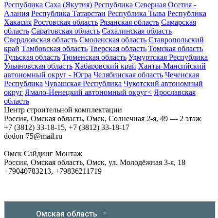
Республика Саха (Якутия)
Республика Северная Осетия -
Алания
Республика Татарстан
Республика Тыва
Республика
Хакасия
Ростовская область
Рязанская область
Самарская
область
Саратовская область
Сахалинская область
Свердловская область
Смоленская область
Ставропольский
край
Тамбовская область
Тверская область
Томская область
Тульская область
Тюменская область
Удмуртская Республика
Ульяновская область
Хабаровский край
Ханты-Мансийский
автономный округ - Югра
Челябинская область
Чеченская
Республика
Чувашская Республика
Чукотский автономный
округ
Ямало-Ненецкий автономный округ<
Ярославская
область
Центр строительной комплектации
Россия, Омская область, Омск, Солнечная 2-я, 49 — 2 этаж
+7 (3812) 33-18-15, +7 (3812) 33-18-17
dodon-75@mail.ru
Омск Сайдинг Монтаж
Россия, Омская область, Омск, ​ул. Молодёжная 3-я, 18
+79040783213, +79836211719