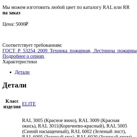
крепления
пожарной
Мы можем изготовить любой цвет по каталогу RAL или RR
лестницы
на заказ
к
сэндвич-
Цена: 5000₽
панели
200/300/400/500/600/700
Соответствует требованиям:
ГОСТ_Р_53254_2009_Техника_пожарная,_Лестницы_пожарны
Подробнее о сериях
Характеристики
Детали
Детали
Класс
ELITE
изделия
RAL 3005 (Красное вино), RAL 3009 (Красная
окись), RAL 3011(Коричнево-красный), RAL 5005
(Синий насыщенный), RAL 6002 (Зеленый лист),
RAL 6005 (Зеленый мох), RAL 6020 (Зеленый хром),