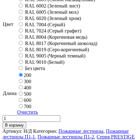
RAL 6002 (Зеленый лист)
RAL 6005 (Зеленый мох)
RAL 6020 (Зеленый хром)
Цвет
RAL 7004 (Серый)
RAL 7024 (Серый графит)
RAL 8004 (Коричневая медь)
RAL 8017 (Коричневый шоколад)
RAL 8019 (Серо-коричневый)
RAL 9005 (Черный темный)
RAL 9010 (Белый)
Без цвета
200
300
400
Длина
500
600
700
Очистить
Количество
Центральный
В корзину
кронштейн
Артикул:
Н/Д
Категории:
Пожарные лестницы
,
Пожарные
для
лестницы П1-1
,
Пожарные лестницы П1-2
,
Серия PRESTIGE