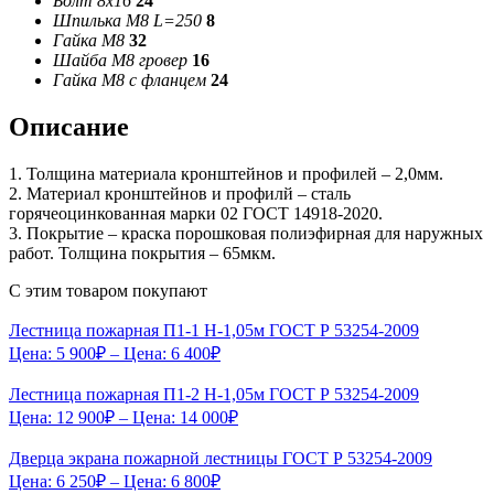
Болт 8х16
24
Шпилька М8 L=250
8
Гайка М8
32
Шайба М8 гровер
16
Гайка М8 с фланцем
24
Описание
1. Толщина материала кронштейнов и профилей – 2,0мм.
2. Материал кронштейнов и профилй – сталь
горячеоцинкованная марки 02 ГОСТ 14918-2020.
3. Покрытие – краска порошковая полиэфирная для наружных
работ. Толщина покрытия – 65мкм.
С этим товаром покупают
Лестница пожарная П1-1 Н-1,05м ГОСТ Р 53254-2009
Цена:
5 900
₽
– Цена:
6 400
₽
Лестница пожарная П1-2 Н-1,05м ГОСТ Р 53254-2009
Цена:
12 900
₽
– Цена:
14 000
₽
Дверца экрана пожарной лестницы ГОСТ Р 53254-2009
Цена:
6 250
₽
– Цена:
6 800
₽