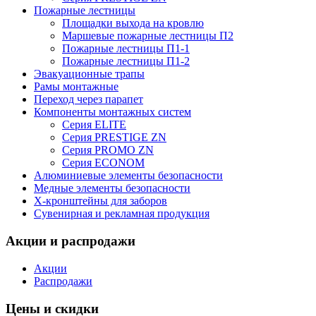
Пожарные лестницы
Площадки выхода на кровлю
Маршевые пожарные лестницы П2
Пожарные лестницы П1-1
Пожарные лестницы П1-2
Эвакуационные трапы
Рамы монтажные
Переход через парапет
Компоненты монтажных систем
Серия ELITE
Серия PRESTIGE ZN
Серия PROMO ZN
Серия ECONOM
Алюминиевые элементы безопасности
Медные элементы безопасности
X-кронштейны для заборов
Сувенирная и рекламная продукция
Акции и распродажи
Акции
Распродажи
Цены и скидки