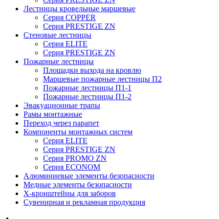
Лестницы кровельные маршевые
Серия COPPER
Серия PRESTIGE ZN
Стеновые лестницы
Серия ELITE
Серия PRESTIGE ZN
Пожарные лестницы
Площадки выхода на кровлю
Маршевые пожарные лестницы П2
Пожарные лестницы П1-1
Пожарные лестницы П1-2
Эвакуационные трапы
Рамы монтажные
Переход через парапет
Компоненты монтажных систем
Серия ELITE
Серия PRESTIGE ZN
Серия PROMO ZN
Серия ECONOM
Алюминиевые элементы безопасности
Медные элементы безопасности
X-кронштейны для заборов
Сувенирная и рекламная продукция