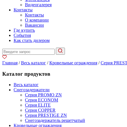
Видеогалерея
Контакты
Контакты
О компании
Вакансии
Где купить
События
Как стать дилером
Главная
/
Весь каталог
/
Кровельные ограждения
/
Серия PRES
Каталог продуктов
Весь каталог
Снегозадержатели
Серия PROMO ZN
Серия ECONOM
Серия ELITE
Серия COPPER
Серия PRESTIGE ZN
Снегозадержатель решетчатый
Кровельные ограждения