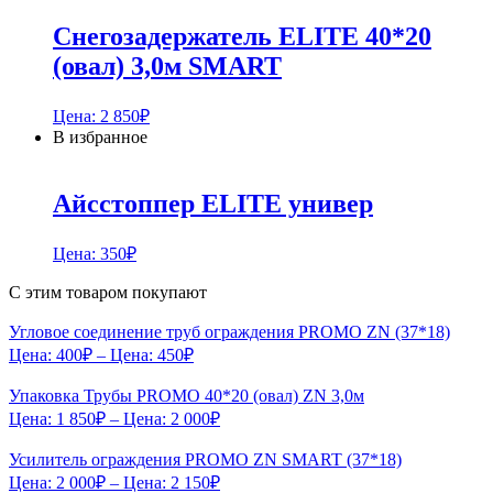
Снегозадержатель ELITE 40*20
(овал) 3,0м SMART
Цена:
2 850
₽
В избранное
Айсстоппер ELITE универ
Цена:
350
₽
С этим товаром покупают
Угловое соединение труб ограждения PROMO ZN (37*18)
Цена:
400
₽
– Цена:
450
₽
Упаковка Трубы PROMO 40*20 (овал) ZN 3,0м
Цена:
1 850
₽
– Цена:
2 000
₽
Усилитель ограждения PROMO ZN SMART (37*18)
Цена:
2 000
₽
– Цена:
2 150
₽