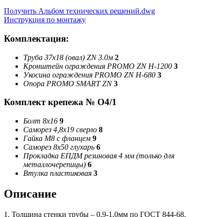
Получить Альбом технических решений.dwg
Инструкция по монтажу
Комплектация:
Труба 37х18 (овал) ZN 3.0м
2
Кронштейн ограждения PROMO ZN Н-1200
3
Укосина ограждения PROMO ZN H-680
3
Опора PROMO SMART ZN
3
Комплект крепежа № О4/1
Болт 8х16
9
Саморез 4,8х19 сверло
8
Гайка М8 с фланцем
9
Саморез 8х50 глухарь
6
Прокладка ЕПДМ резиновая 4 мм (только для
металлочерепицы)
6
Втулка пластиковая
3
Описание
1. Толщина стенки трубы – 0,9-1,0мм по ГОСТ 844-68.