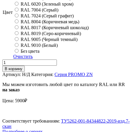
RAL 6020 (Зеленый хром)
RAL 7004 (Серый)
Цвет
RAL 7024 (Серый графит)
RAL 8004 (Коричневая медь)
RAL 8017 (Коричневый шоколад)
RAL 8019 (Серо-коричневый)
RAL 9005 (Черный темный)
RAL 9010 (Белый)
Без цвета
Очистить
Количество
Ограждение
В корзину
PROMO
Артикул:
Н/Д
Категория:
Серия PROMO ZN
ZN
37*18
Мы можем изготовить любой цвет по каталогу RAL или RR
(овал)
на заказ
SMART
H-
Цена: 5900₽
1200/3,0м
(2
трубы)
Соответствует требованиям:
ТУ5262-001-84344822-2019-изд.7-
скан
Подробнее о сериях