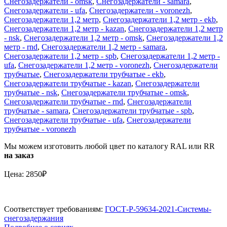
Снегозадержатели - omsk
,
Снегозадержатели - samara
,
Снегозадержатели - ufa
,
Снегозадержатели - voronezh
,
Снегозадержатели 1,2 метр
,
Снегозадержатели 1,2 метр - ekb
,
Снегозадержатели 1,2 метр - kazan
,
Снегозадержатели 1,2 метр
- nsk
,
Снегозадержатели 1,2 метр - omsk
,
Снегозадержатели 1,2
метр - rnd
,
Снегозадержатели 1,2 метр - samara
,
Снегозадержатели 1,2 метр - spb
,
Снегозадержатели 1,2 метр -
ufa
,
Снегозадержатели 1,2 метр - voronezh
,
Снегозадержатели
трубчатые
,
Снегозадержатели трубчатые - ekb
,
Снегозадержатели трубчатые - kazan
,
Снегозадержатели
трубчатые - nsk
,
Снегозадержатели трубчатые - omsk
,
Снегозадержатели трубчатые - rnd
,
Снегозадержатели
трубчатые - samara
,
Снегозадержатели трубчатые - spb
,
Снегозадержатели трубчатые - ufa
,
Снегозадержатели
трубчатые - voronezh
Мы можем изготовить любой цвет по каталогу RAL или RR
на заказ
Цена: 2850₽
Соответствует требованиям:
ГОСТ-Р-59634-2021-Системы-
снегозадержания