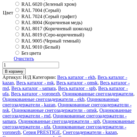
RAL 6020 (Зеленый хром)
RAL 7004 (Серый)
Цвет
RAL 7024 (Серый графит)
RAL 8004 (Коричневая медь)
RAL 8017 (Коричневый шоколад)
RAL 8019 (Серо-коричневый)
RAL 9005 (Черный темный)
RAL 9010 (Белый)
Без цвета
Очистить
Количество
Снегозадержатель
В корзину
PRESTIGE
Артикул:
Н/Д
Категории:
Весь каталог - ekb
,
Весь каталог -
ZN
kazan
,
Весь каталог - nsk
,
Весь каталог - omsk
,
Весь каталог -
45*25
rnd
,
Весь каталог - samara
,
Весь каталог - spb
,
Весь каталог -
(овал)
ufa
,
Весь каталог - voronezh
,
Оцинкованные снегозадержатели
,
1,5м
Оцинкованные снегозадержатели - ekb
,
Оцинкованные
OR
снегозадержатели - kazan
,
Оцинкованные снегозадержатели -
натур
nsk
,
Оцинкованные снегозадержатели - omsk
,
Оцинкованные
снегозадержатели - rnd
,
Оцинкованные снегозадержатели -
samara
,
Оцинкованные снегозадержатели - spb
,
Оцинкованные
снегозадержатели - ufa
,
Оцинкованные снегозадержатели -
voronezh
,
Серия PRESTIGE
,
Снегозадержатели - kazan
,