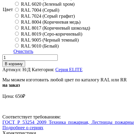
RAL 6020 (Зеленый хром)
Цвет
RAL 7004 (Серый)
RAL 7024 (Серый графит)
RAL 8004 (Коричневая медь)
RAL 8017 (Коричневый шоколад)
RAL 8019 (Серо-коричневый)
RAL 9005 (Черный темный)
RAL 9010 (Белый)
Очистить
Количество
Удлинитель
В корзину
стойки
Артикул:
Н/Д
Категория:
Серия ELITE
ограждения
ELITE
Мы можем изготовить любой цвет по каталогу RAL или RR
ГОСТ
на заказ
Цена: 650₽
Соответствует требованиям:
ГОСТ_Р_53254_2009_Техника_пожарная,_Лестницы_пожарны
Подробнее о сериях
Характеристики