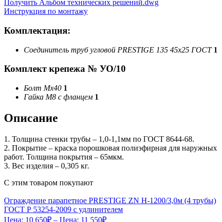
Получить Альбом технических решений.dwg
Инструкция по монтажу
Комплектация:
Соединитель труб угловой PRESTIGE 135 45х25 ГОСТ
1
Комплект крепежа № УО/10
Болт Мх40
1
Гайка М8 с фланцем
1
Описание
1. Толщина стенки трубы – 1,0-1,1мм по ГОСТ 8644-68.
2. Покрытие – краска порошковая полиэфирная для наружных
работ. Толщина покрытия – 65мкм.
3. Вес изделия – 0,305 кг.
С этим товаром покупают
Ограждение парапетное PRESTIGE ZN H-1200/3,0м (4 трубы)
ГОСТ Р 53254-2009 с удлинителем
Цена:
10 650
₽
– Цена:
11 550
₽