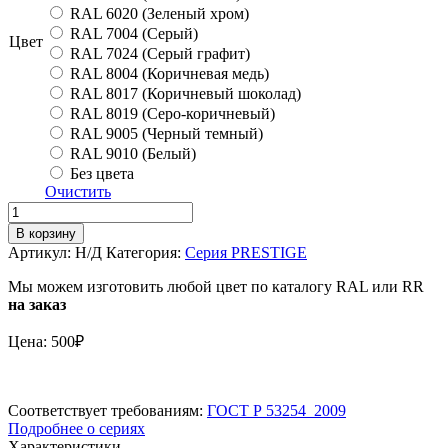
RAL 6020 (Зеленый хром)
RAL 7004 (Серый)
Цвет
RAL 7024 (Серый графит)
RAL 8004 (Коричневая медь)
RAL 8017 (Коричневый шоколад)
RAL 8019 (Серо-коричневый)
RAL 9005 (Черный темный)
RAL 9010 (Белый)
Без цвета
Очистить
Количество
Угловое
В корзину
соединение
Артикул:
Н/Д
Категория:
Серия PRESTIGE
труб
ограждения
Мы можем изготовить любой цвет по каталогу RAL или RR
PRESTIGE
на заказ
ZN
ГОСТ
Цена: 500₽
135
градусов
Соответствует требованиям:
ГОСТ Р 53254_2009
Подробнее о сериях
Характеристики