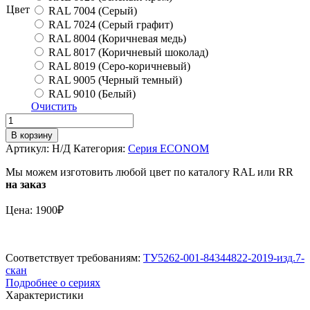
Цвет
RAL 7004 (Серый)
RAL 7024 (Серый графит)
RAL 8004 (Коричневая медь)
RAL 8017 (Коричневый шоколад)
RAL 8019 (Серо-коричневый)
RAL 9005 (Черный темный)
RAL 9010 (Белый)
Очистить
Количество
Усилитель
В корзину
ограждения
Артикул:
Н/Д
Категория:
Серия ECONOM
ECONOM
SMART
Мы можем изготовить любой цвет по каталогу RAL или RR
фальц
на заказ
Цена: 1900₽
Соответствует требованиям:
ТУ5262-001-84344822-2019-изд.7-
скан
Подробнее о сериях
Характеристики