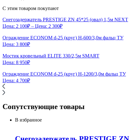
С этим товаром покупают
Снегозадержатель PRESTIGE ZN 45*25 (овал) 1,5м NEXT
Цена:
2 100
₽
– Цена:
2 300
₽
Ограждение ECONOM d-25 (круг) H-600/3,0м фальц ТУ
Цена:
3 800
₽
Мостик кровельный ELITE 330/2,5м SMART
Цена:
8 950
₽
Ограждение ECONOM d-25 (круг) H-1200/3,0м фальц ТУ
Цена:
4 700
₽
Сопутствующие товары
В избранное
Снегозадержатель PRESTIGE ZN