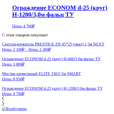
Ограждение ECONOM d-25 (круг)
H-1200/3,0м фальц ТУ
Цена:
4 700
₽
С этим товаром покупают
Снегозадержатель PRESTIGE ZN 45*25 (овал) 1,5м NEXT
Цена:
2 100
₽
– Цена:
2 300
₽
Ограждение ECONOM d-25 (круг) H-600/3,0м фальц ТУ
Цена:
3 800
₽
Мостик кровельный ELITE 330/2,5м SMART
Цена:
8 950
₽
Ограждение ECONOM d-25 (круг) H-1200/3,0м фальц ТУ
Цена:
4 700
₽