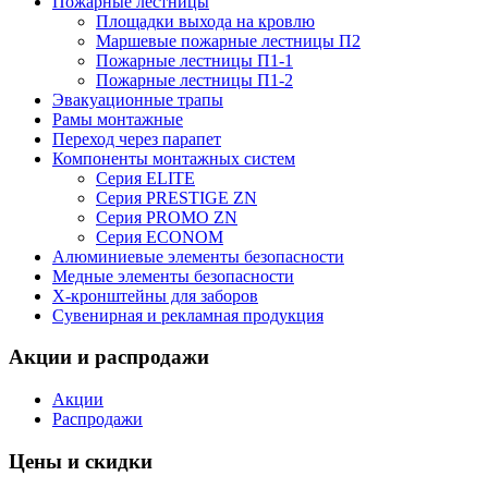
Пожарные лестницы
Площадки выхода на кровлю
Маршевые пожарные лестницы П2
Пожарные лестницы П1-1
Пожарные лестницы П1-2
Эвакуационные трапы
Рамы монтажные
Переход через парапет
Компоненты монтажных систем
Серия ELITE
Серия PRESTIGE ZN
Серия PROMO ZN
Серия ECONOM
Алюминиевые элементы безопасности
Медные элементы безопасности
X-кронштейны для заборов
Сувенирная и рекламная продукция
Акции и распродажи
Акции
Распродажи
Цены и скидки