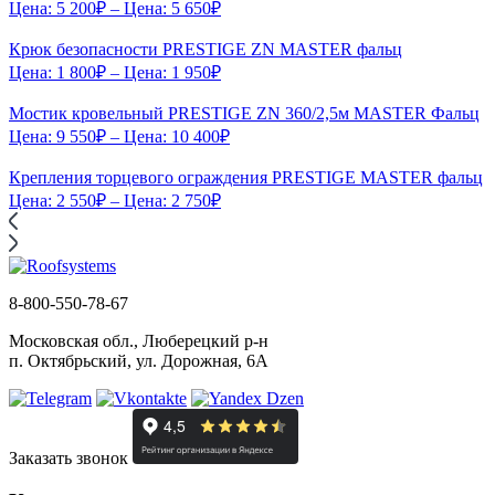
Цена:
5 200
₽
– Цена:
5 650
₽
Крюк безопасности PRESTIGE ZN MASTER фальц
Цена:
1 800
₽
– Цена:
1 950
₽
Мостик кровельный PRESTIGE ZN 360/2,5м MASTER Фальц
Цена:
9 550
₽
– Цена:
10 400
₽
Крепления торцевого ограждения PRESTIGE MASTER фальц
Цена:
2 550
₽
– Цена:
2 750
₽
8-800-550-78-67
Московская обл., Люберецкий р-н
п. Октябрьский, ул. Дорожная, 6А
Заказать звонок