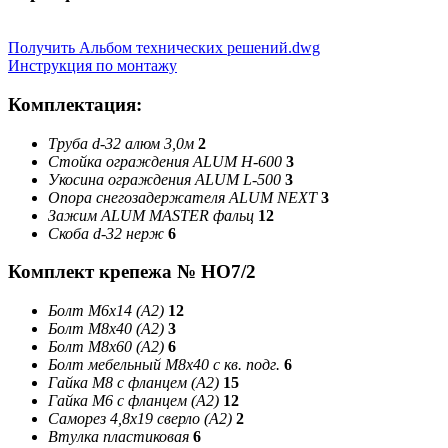
Получить Альбом технических решений.dwg
Инструкция по монтажу
Комплектация:
Труба d-32 алюм 3,0м
2
Стойка ограждения ALUM Н-600
3
Укосина ограждения ALUM L-500
3
Опора снегозадержателя ALUM NEXT
3
Зажим ALUM MASTER фальц
12
Скоба d-32 нерж
6
Комплект крепежа № НО7/2
Болт М6х14 (А2)
12
Болт М8х40 (А2)
3
Болт М8х60 (А2)
6
Болт мебельный М8х40 с кв. подг.
6
Гайка М8 с фланцем (А2)
15
Гайка М6 с фланцем (А2)
12
Саморез 4,8х19 сверло (А2)
2
Втулка пластиковая
6