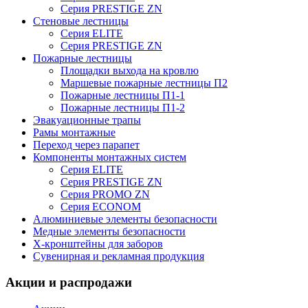
Серия PRESTIGE ZN
Стеновые лестницы
Серия ELITE
Серия PRESTIGE ZN
Пожарные лестницы
Площадки выхода на кровлю
Маршевые пожарные лестницы П2
Пожарные лестницы П1-1
Пожарные лестницы П1-2
Эвакуационные трапы
Рамы монтажные
Переход через парапет
Компоненты монтажных систем
Серия ELITE
Серия PRESTIGE ZN
Серия PROMO ZN
Серия ECONOM
Алюминиевые элементы безопасности
Медные элементы безопасности
X-кронштейны для заборов
Сувенирная и рекламная продукция
Акции и распродажи