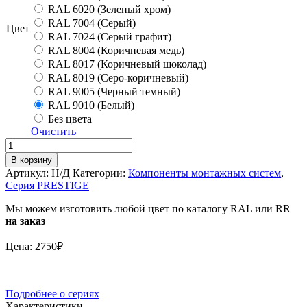
RAL 6020 (Зеленый хром)
RAL 7004 (Серый)
Цвет
RAL 7024 (Серый графит)
RAL 8004 (Коричневая медь)
RAL 8017 (Коричневый шоколад)
RAL 8019 (Серо-коричневый)
RAL 9005 (Черный темный)
RAL 9010 (Белый)
Без цвета
Очистить
Количество
Крепления
В корзину
торцевого
Артикул:
Н/Д
Категории:
Компоненты монтажных систем
,
ограждения
Серия PRESTIGE
PRESTIGE
MASTER
Мы можем изготовить любой цвет по каталогу RAL или RR
фальц
на заказ
Цена: 2750₽
Подробнее о сериях
Характеристики