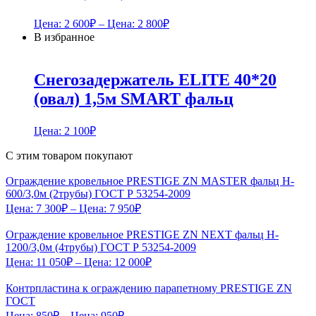
Цена:
2 600
₽
– Цена:
2 800
₽
В избранное
Снегозадержатель ELITE 40*20
(овал) 1,5м SMART фальц
Цена:
2 100
₽
С этим товаром покупают
Ограждение кровельное PRESTIGE ZN MASTER фальц H-
600/3,0м (2трубы) ГОСТ Р 53254-2009
Цена:
7 300
₽
– Цена:
7 950
₽
Ограждение кровельное PRESTIGE ZN NEXT фальц H-
1200/3,0м (4трубы) ГОСТ Р 53254-2009
Цена:
11 050
₽
– Цена:
12 000
₽
Контрпластина к ограждению парапетному PRESTIGE ZN
ГОСТ
Цена:
850
₽
– Цена:
950
₽