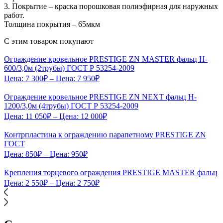
3. Покрытие – краска порошковая полиэфирная для наружных
работ.
Толщина покрытия – 65мкм
С этим товаром покупают
Ограждение кровельное PRESTIGE ZN MASTER фальц H-
600/3,0м (2трубы) ГОСТ Р 53254-2009
Цена:
7 300
₽
– Цена:
7 950
₽
Ограждение кровельное PRESTIGE ZN NEXT фальц H-
1200/3,0м (4трубы) ГОСТ Р 53254-2009
Цена:
11 050
₽
– Цена:
12 000
₽
Контрпластина к ограждению парапетному PRESTIGE ZN
ГОСТ
Цена:
850
₽
– Цена:
950
₽
Крепления торцевого ограждения PRESTIGE MASTER фальц
Цена:
2 550
₽
– Цена:
2 750
₽