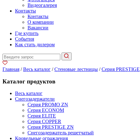
Видеогалерея
Контакты
Контакты
О компании
Вакансии
Где купить
События
Как стать дилером
Главная
/
Весь каталог
/
Стеновые лестницы
/
Серия PRESTIGE
Каталог продуктов
Весь каталог
Снегозадержатели
Серия PROMO ZN
Серия ECONOM
Серия ELITE
Серия COPPER
Серия PRESTIGE ZN
Снегозадержатель решетчатый
Кровельные ограждения