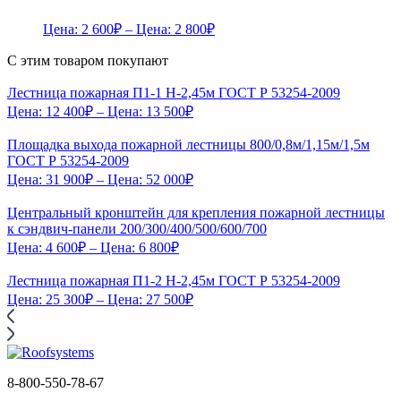
Цена:
2 600
₽
– Цена:
2 800
₽
С этим товаром покупают
Лестница пожарная П1-1 Н-2,45м ГОСТ Р 53254-2009
Цена:
12 400
₽
– Цена:
13 500
₽
Площадка выхода пожарной лестницы 800/0,8м/1,15м/1,5м
ГОСТ Р 53254-2009
Цена:
31 900
₽
– Цена:
52 000
₽
Центральный кронштейн для крепления пожарной лестницы
к сэндвич-панели 200/300/400/500/600/700
Цена:
4 600
₽
– Цена:
6 800
₽
Лестница пожарная П1-2 Н-2,45м ГОСТ Р 53254-2009
Цена:
25 300
₽
– Цена:
27 500
₽
8-800-550-78-67