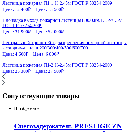
Лестница пожарная П1-1 Н-2,45м ГОСТ Р 53254-2009
Цена:
12 400
₽
– Цена:
13 500
₽
Площадка выхода пожарной лестницы 800/0,8м/1,15м/1,5м
ГОСТ Р 53254-2009
Цена:
31 900
₽
– Цена:
52 000
₽
Центральный кронштейн для крепления пожарной лестницы
к сэндвич-панели 200/300/400/500/600/700
Цена:
4 600
₽
– Цена:
6 800
₽
Лестница пожарная П1-2 Н-2,45м ГОСТ Р 53254-2009
Цена:
25 300
₽
– Цена:
27 500
₽
Сопутствующие товары
В избранное
Снегозадержатель PRESTIGE ZN