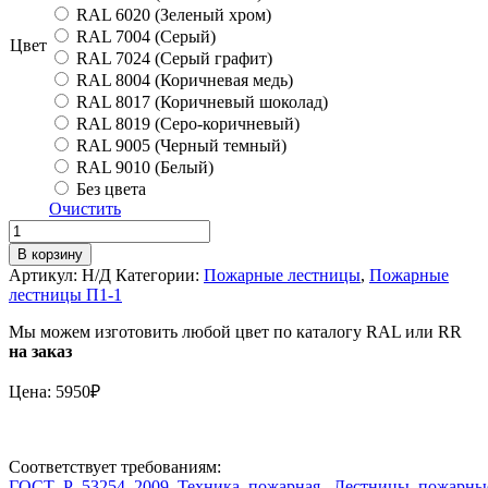
RAL 6020 (Зеленый хром)
RAL 7004 (Серый)
Цвет
RAL 7024 (Серый графит)
RAL 8004 (Коричневая медь)
RAL 8017 (Коричневый шоколад)
RAL 8019 (Серо-коричневый)
RAL 9005 (Черный темный)
RAL 9010 (Белый)
Без цвета
Очистить
Количество
Упаковка
В корзину
усилителей
Артикул:
Н/Д
Категории:
Пожарные лестницы
,
Пожарные
полотна
лестницы П1-1
пожарной
лестницы
Мы можем изготовить любой цвет по каталогу RAL или RR
ГОСТ
на заказ
Цена: 5950₽
Соответствует требованиям:
ГОСТ_Р_53254_2009_Техника_пожарная,_Лестницы_пожарны