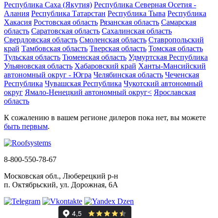
Республика Саха (Якутия)
Республика Северная Осетия -
Алания
Республика Татарстан
Республика Тыва
Республика
Хакасия
Ростовская область
Рязанская область
Самарская
область
Саратовская область
Сахалинская область
Свердловская область
Смоленская область
Ставропольский
край
Тамбовская область
Тверская область
Томская область
Тульская область
Тюменская область
Удмуртская Республика
Ульяновская область
Хабаровский край
Ханты-Мансийский
автономный округ - Югра
Челябинская область
Чеченская
Республика
Чувашская Республика
Чукотский автономный
округ
Ямало-Ненецкий автономный округ<
Ярославская
область
К сожалению в вашем регионе дилеров пока нет, вы можете
быть первым
.
8-800-550-78-67
Московская обл., Люберецкий р-н
п. Октябрьский, ул. Дорожная, 6А