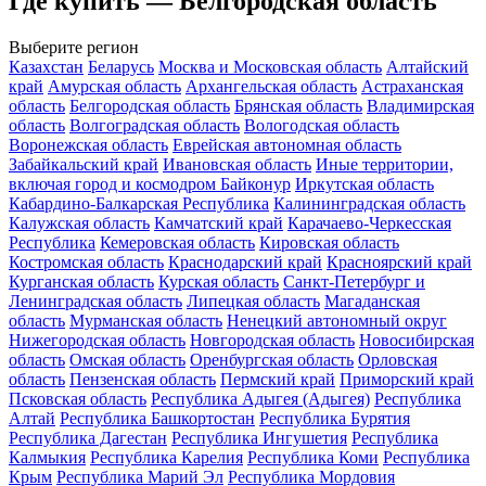
Где купить — Белгородская область
Выберите регион
Казахстан
Беларусь
Москва и Московская область
Алтайский
край
Амурская область
Архангельская область
Астраханская
область
Белгородская область
Брянская область
Владимирская
область
Волгоградская область
Вологодская область
Воронежская область
Еврейская автономная область
Забайкальский край
Ивановская область
Иные территории,
включая город и космодром Байконур
Иркутская область
Кабардино-Балкарская Республика
Калининградская область
Калужская область
Камчатский край
Карачаево-Черкесская
Республика
Кемеровская область
Кировская область
Костромская область
Краснодарский край
Красноярский край
Курганская область
Курская область
Санкт-Петербург и
Ленинградская область
Липецкая область
Магаданская
область
Мурманская область
Ненецкий автономный округ
Нижегородская область
Новгородская область
Новосибирская
область
Омская область
Оренбургская область
Орловская
область
Пензенская область
Пермский край
Приморский край
Псковская область
Республика Адыгея (Адыгея)
Республика
Алтай
Республика Башкортостан
Республика Бурятия
Республика Дагестан
Республика Ингушетия
Республика
Калмыкия
Республика Карелия
Республика Коми
Республика
Крым
Республика Марий Эл
Республика Мордовия