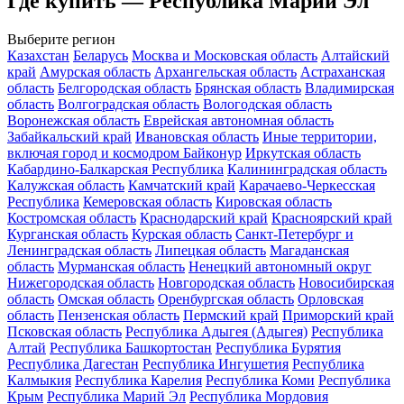
Где купить — Республика Марий Эл
Выберите регион
Казахстан
Беларусь
Москва и Московская область
Алтайский
край
Амурская область
Архангельская область
Астраханская
область
Белгородская область
Брянская область
Владимирская
область
Волгоградская область
Вологодская область
Воронежская область
Еврейская автономная область
Забайкальский край
Ивановская область
Иные территории,
включая город и космодром Байконур
Иркутская область
Кабардино-Балкарская Республика
Калининградская область
Калужская область
Камчатский край
Карачаево-Черкесская
Республика
Кемеровская область
Кировская область
Костромская область
Краснодарский край
Красноярский край
Курганская область
Курская область
Санкт-Петербург и
Ленинградская область
Липецкая область
Магаданская
область
Мурманская область
Ненецкий автономный округ
Нижегородская область
Новгородская область
Новосибирская
область
Омская область
Оренбургская область
Орловская
область
Пензенская область
Пермский край
Приморский край
Псковская область
Республика Адыгея (Адыгея)
Республика
Алтай
Республика Башкортостан
Республика Бурятия
Республика Дагестан
Республика Ингушетия
Республика
Калмыкия
Республика Карелия
Республика Коми
Республика
Крым
Республика Марий Эл
Республика Мордовия