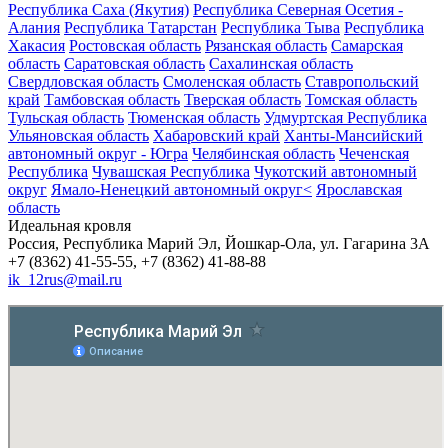
Республика Саха (Якутия)
Республика Северная Осетия -
Алания
Республика Татарстан
Республика Тыва
Республика
Хакасия
Ростовская область
Рязанская область
Самарская
область
Саратовская область
Сахалинская область
Свердловская область
Смоленская область
Ставропольский
край
Тамбовская область
Тверская область
Томская область
Тульская область
Тюменская область
Удмуртская Республика
Ульяновская область
Хабаровский край
Ханты-Мансийский
автономный округ - Югра
Челябинская область
Чеченская
Республика
Чувашская Республика
Чукотский автономный
округ
Ямало-Ненецкий автономный округ<
Ярославская
область
Идеальная кровля
Россия, Республика Марий Эл, Йошкар-Ола, ул. Гагарина 3А
+7 (8362) 41-55-55, +7 (8362) 41-88-88
ik_12rus@mail.ru